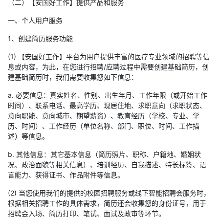
（二）【安国好工作】提供产品和服务
一、个人用户服务
1、创建简历服务功能
(1) 【安国好工作】平台为用户提供丰富的医疗专业领域的招聘等信
息或内容，为此，在您进行招聘/应聘过程中需要创建基础简历，创
建基础简历时，我们需要收集您如下信息：
a. 必要信息：真实姓名、性别、出生年月、工作年限（或开始工作
时间）、联系电话、最高学历、现居住地、求职意向（求职状态、
意向职能、意向城市、期望薪资）、教育经历（学校、专业、学
历、时间）、工作经历（单位名称、部门、职位、时间、工作描
述）等信息。
b. 其他信息：其它基本信息（简历照片、职称、户籍地、婚姻状
况、政治面貌等相关信息）、培训经历、自我描述、特长标签、语
言能力、获得证书、作品附件等信息。
(2) 当您使用我们的提供的校园招聘服务或线下智能招聘会服务时，
根据相关招聘工作的具体需求，简历还会收集您的身份证号，用于
招聘会入场、简历打印、笔试、面试及政审等环节。