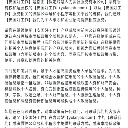
【安国好工作】是指由【保定玲慧人力资源服务有限公司】享有所
有权和运营权的【安国好工作（yulanjob.com）】以及【安国好工
作】服务相关的微信公众号和小程序等相关平台的统称。我们通过
【安国好工作】我们为个人求职和企业招聘提供相应服务。
请您在继续使用【安国好工作】产品或服务前务必认真仔细阅读并
确认充分理解本隐私政策全部规则和要点，一旦您选择使用或在我
们更新本隐私政策后（我们会及时提示您更新的情况）选择提供您
的相关个人信息使用我们的产品和服务，即视为您知悉并同意本隐
私政策（含更新版本）的全部内容，同意我们按本隐私政策收集、
使用、共享和处理您的相关信息。
同时您知悉并同意，基于人才招聘服务或用人单位的要求，为向您
提供特定服务，我们可能会收集和使用您的个人敏感信息。个人敏
感信息是指一旦泄漏、非法提供或滥用可能危害人身和财产安全，
极易导致个人名誉、身心受到损害或歧视性待遇等的个人信息，种
族、宗教、政治立场、个人财产信息、个人健康生理信息、个人身
份信息和网络身份标识信息等可能构成个人敏感信息。
如您在在阅读过程中，对本政策有任何疑问，可联系我们的客服咨
询，请至【安国好工作】官方网站【yulanjob.com】中的【联系我
们】或者微信公众号和小程序中提供的联系方式，或者本隐私政策