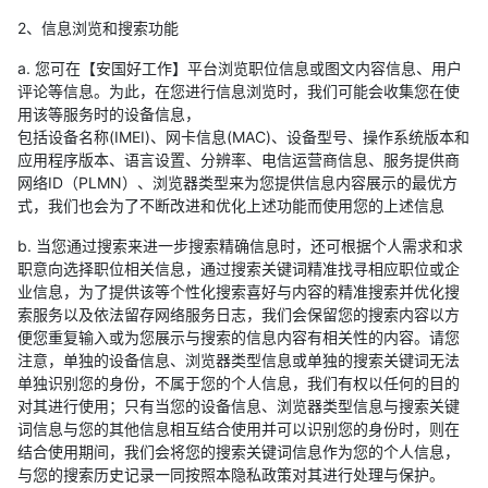
2、信息浏览和搜索功能
a. 您可在【安国好工作】平台浏览职位信息或图文内容信息、用户
评论等信息。为此，在您进行信息浏览时，我们可能会收集您在使
用该等服务时的设备信息，
包括设备名称(IMEI)、网卡信息(MAC)、设备型号、操作系统版本和
应用程序版本、语言设置、分辨率、电信运营商信息、服务提供商
网络ID（PLMN）、浏览器类型来为您提供信息内容展示的最优方
式，我们也会为了不断改进和优化上述功能而使用您的上述信息
b. 当您通过搜索来进一步搜索精确信息时，还可根据个人需求和求
职意向选择职位相关信息，通过搜索关键词精准找寻相应职位或企
业信息，为了提供该等个性化搜索喜好与内容的精准搜索并优化搜
索服务以及依法留存网络服务日志，我们会保留您的搜索内容以方
便您重复输入或为您展示与搜索的信息内容有相关性的内容。请您
注意，单独的设备信息、浏览器类型信息或单独的搜索关键词无法
单独识别您的身份，不属于您的个人信息，我们有权以任何的目的
对其进行使用；只有当您的设备信息、浏览器类型信息与搜索关键
词信息与您的其他信息相互结合使用并可以识别您的身份时，则在
结合使用期间，我们会将您的搜索关键词信息作为您的个人信息，
与您的搜索历史记录一同按照本隐私政策对其进行处理与保护。