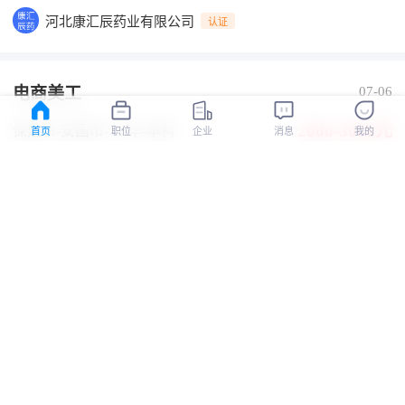
河北康汇辰药业有限公司
认证
电商美工
07-06
2000-3000元
保定市-安国市
-3-5年
-本科
首页
职位
企业
消息
我的
河北康汇辰药业有限公司
认证
仓库管理员
07-06
2000-3000元
保定市-安国市
-经验不限
-学历不限
河北康汇辰药业有限公司
认证
售前客服
07-06