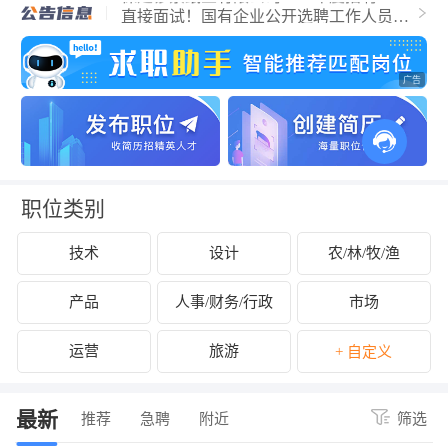
直接面试！国有企业公开选聘工作人员公
告
保定市易县杏林医院招聘48人信息
保定华医中医医院招聘15人公告
华北理工大学2025年第二次公开选聘工作
人员公告
国有企业公开招聘18名工作人员公告
河北省2025年中央特岗计划招聘教师
保定市青少年宫常态化选拔全学科兼职教
师的公告
国家烟草专卖局、中国烟草总公司招录42
人公告
中船重工双威智能装备有限公司
职位类别
技术
设计
农/林/牧/渔
产品
人事/财务/行政
市场
运营
旅游
+ 自定义
最新
推荐
急聘
附近
筛选