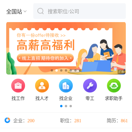
全国站
搜索职位/公司
下拉刷新
找工作
找人才
找企业
零工
求职助手
企业：
200
职位：
281
简历：
861
保定钞票纸业有限公司2026年度招聘